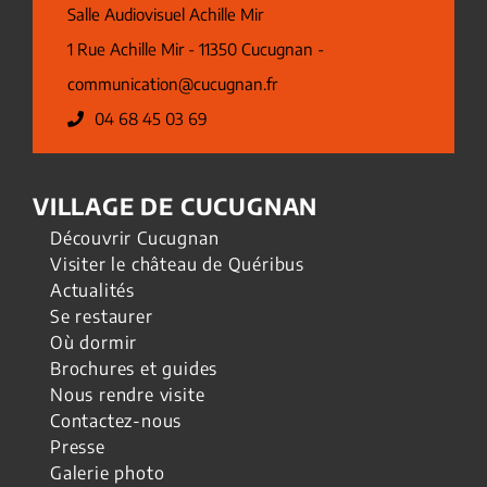
Salle Audiovisuel Achille Mir
1 Rue Achille Mir - 11350 Cucugnan -
communication@cucugnan.fr
04 68 45 03 69
VILLAGE DE CUCUGNAN
Découvrir Cucugnan
Visiter le château de Quéribus
Actualités
Se restaurer
Où dormir
Brochures et guides
Nous rendre visite
Contactez-nous
Presse
Galerie photo