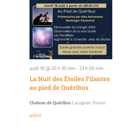
août 18 @ 20 h 30 min
-
23 h 00 min
La Nuit des Étoiles Filantes
au pied de Quéribus
Chateau de Quéribus
Cucugnan, France
gratuit