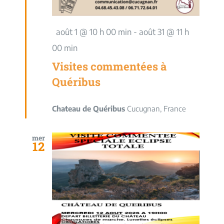
Mis
août 1 @ 10 h 00 min
-
août 31 @ 11 h
en
00 min
avant
Visites commentées à
Quéribus
Chateau de Quéribus
Cucugnan, France
mer
12