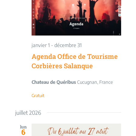
vues
Évèneme
janvier 1
-
décembre 31
Agenda Office de Tourisme
Corbières Salanque
Chateau de Quéribus
Cucugnan, France
Gratuit
juillet 2026
lun
6