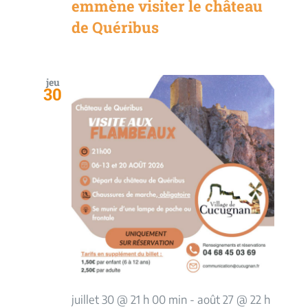
emmène visiter le château
de Quéribus
jeu
30
juillet 30 @ 21 h 00 min
-
août 27 @ 22 h