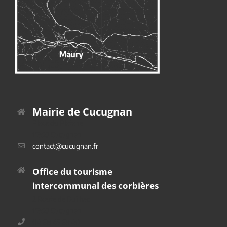
Mairie de Cucugnan
Place du Platane
11350 Cucugnan
contact@cucugnan.fr
Office du tourisme
intercommunal des corbières
2 Route de Duilhac
11350 Cucugnan
04 68 45 69 40