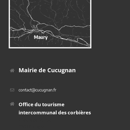
Mairie de Cucugnan
Place du Platane
11350 Cucugnan
contact@cucugnan.fr
Office du tourisme
intercommunal des corbières
2 Route de Duilhac
11350 Cucugnan