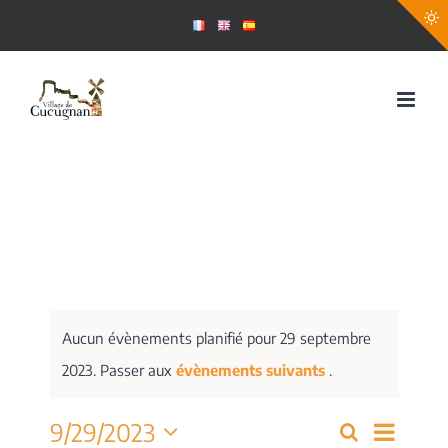
Passer
au
contenu
Aucun évènements planifié pour 29 septembre
2023. Passer aux
évènements suivants
.
Navig
9/29/2023
Recherche
Recherch
Jour