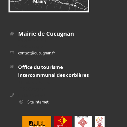
Mairie de Cucugnan
Place du Platane
11350 Cucugnan
contact@cucugnan.fr
Office du tourisme
intercommunal des corbières
2 Route de Duilhac
11350 Cucugnan
04 68 45 69 40
Site Internet