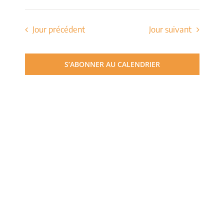
de
Sélectionnez
et
une
vues
date.
Jour précédent
Jour suivant
navigati
Évèn
de
S’ABONNER AU CALENDRIER
vues
Évèneme