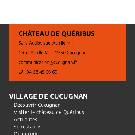
CHÂTEAU DE QUÉRIBUS
Salle Audiovisuel Achille Mir
1 Rue Achille Mir - 11350 Cucugnan -
communication@cucugnan.fr
04 68 45 03 69
VILLAGE DE CUCUGNAN
Découvrir Cucugnan
Visiter le château de Quéribus
Actualités
Se restaurer
Où dormir