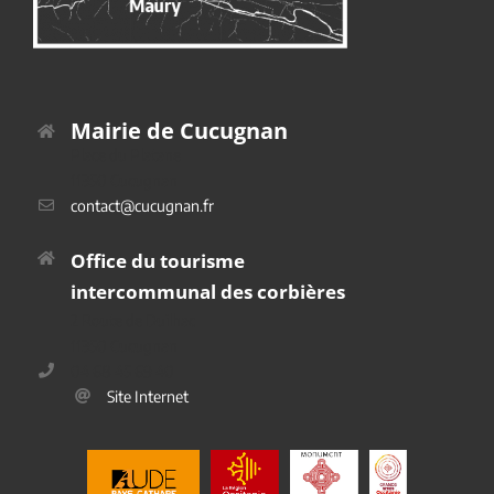
Mairie de Cucugnan
Place du Platane
11350 Cucugnan
contact@cucugnan.fr
Office du tourisme
intercommunal des corbières
2 Route de Duilhac
11350 Cucugnan
04 68 45 69 40
Site Internet