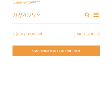
event
Évènements
Navig
2/2/2025
Recherche
Recherch
Jour
de
Sélectionnez
et
une
vues
date.
Jour précédent
Jour suivant
navigati
Évèn
de
S’ABONNER AU CALENDRIER
vues
Évèneme