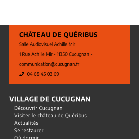
CHÂTEAU DE QUÉRIBUS
Salle Audiovisuel Achille Mir
1 Rue Achille Mir - 11350 Cucugnan -
communication@cucugnan.fr
04 68 45 03 69
VILLAGE DE CUCUGNAN
Découvrir Cucugnan
Visiter le château de Quéribus
Actualités
Se restaurer
Où dormir