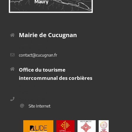
Mairie de Cucugnan
Place du Platane
11350 Cucugnan
contact@cucugnan.fr
Office du tourisme
intercommunal des corbières
2 Route de Duilhac
11350 Cucugnan
04 68 45 69 40
Site Internet