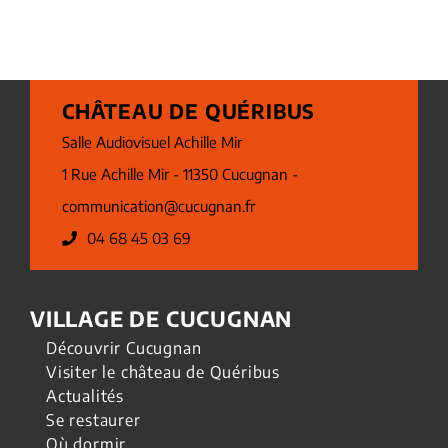
CHÂTEAU DE QUÉRIBUS
Salle Audiovisuel Achille Mir
1 Rue Achille Mir - 11350 Cucugnan -
communication@cucugnan.fr
04 68 45 03 69
VILLAGE DE CUCUGNAN
Découvrir Cucugnan
Visiter le château de Quéribus
Actualités
Se restaurer
Où dormir