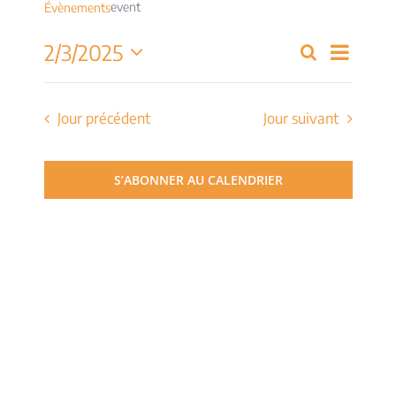
event
Évènements
Navig
2/3/2025
Recherche
Recherch
Jour
de
Sélectionnez
et
une
vues
date.
Jour précédent
Jour suivant
navigati
Évèn
de
S’ABONNER AU CALENDRIER
vues
Évèneme