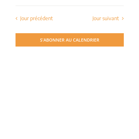
de
Sélectionnez
et
une
vues
date.
Jour précédent
Jour suivant
navigati
Évèn
de
S’ABONNER AU CALENDRIER
vues
Évèneme