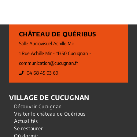
CHÂTEAU DE QUÉRIBUS
Salle Audiovisuel Achille Mir
1 Rue Achille Mir - 11350 Cucugnan -
communication@cucugnan.fr
04 68 45 03 69
VILLAGE DE CUCUGNAN
Découvrir Cucugnan
Visiter le château de Quéribus
Actualités
Se restaurer
Où dormir