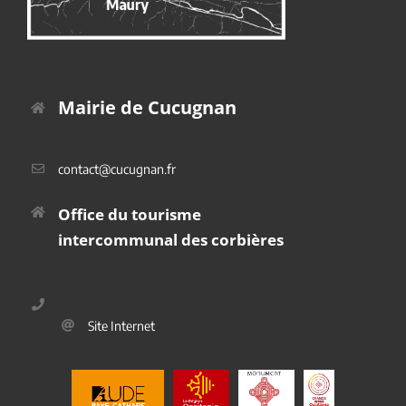
Mairie de Cucugnan
Place du Platane
11350 Cucugnan
contact@cucugnan.fr
Office du tourisme
intercommunal des corbières
2 Route de Duilhac
11350 Cucugnan
04 68 45 69 40
Site Internet