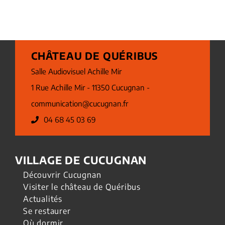
CHÂTEAU DE QUÉRIBUS
Salle Audiovisuel Achille Mir
1 Rue Achille Mir - 11350 Cucugnan -
communication@cucugnan.fr
04 68 45 03 69
VILLAGE DE CUCUGNAN
Découvrir Cucugnan
Visiter le château de Quéribus
Actualités
Se restaurer
Où dormir