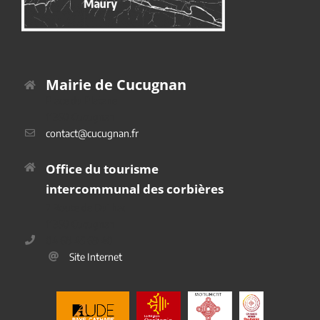
Mairie de Cucugnan
Place du Platane
11350 Cucugnan
contact@cucugnan.fr
Office du tourisme
intercommunal des corbières
2 Route de Duilhac
11350 Cucugnan
04 68 45 69 40
Site Internet