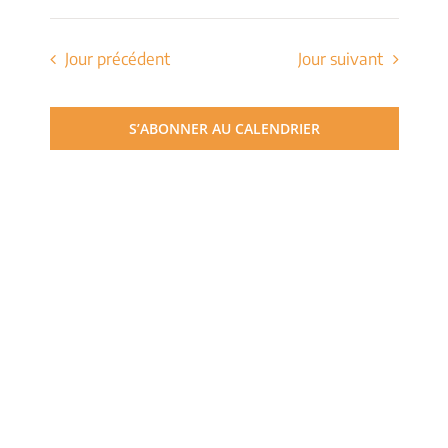
de
Sélectionnez
et
une
vues
date.
Jour précédent
Jour suivant
navigati
Évèn
de
S’ABONNER AU CALENDRIER
vues
Évèneme