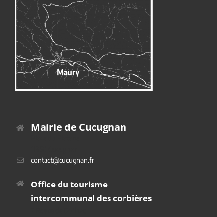
Mairie de Cucugnan
Place du Platane
11350 Cucugnan
contact@cucugnan.fr
Office du tourisme
intercommunal des corbières
2 Route de Duilhac