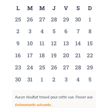
de
Sélectionnez
Calendrier
L
M
M
J
V
S
D
et
une
vues
date.
de
navigati
Évèn
0
0
0
0
0
0
0
25
26
27
28
29
30
1
Évènements
de
évènement,
évènement,
évènement,
évènement,
évènement,
évènement,
évènem
0
0
0
0
0
0
0
2
3
4
5
6
7
8
vues
évènement,
évènement,
évènement,
évènement,
évènement,
évènement,
évènem
Évèneme
0
0
0
0
0
0
0
9
10
11
12
13
14
15
évènement,
évènement,
évènement,
évènement,
évènement,
évènement,
évènem
0
0
0
0
0
0
0
16
17
18
19
20
21
22
évènement,
évènement,
évènement,
évènement,
évènement,
évènement,
évènem
0
0
0
0
0
0
0
23
24
25
26
27
28
29
évènement,
évènement,
évènement,
évènement,
évènement,
évènement,
évènem
0
0
0
0
0
0
0
30
31
1
2
3
4
5
évènement,
évènement,
évènement,
évènement,
évènement,
évènement,
évènem
Aucun résultat trouvé pour cette vue. Passer aux
évènements suivants
.