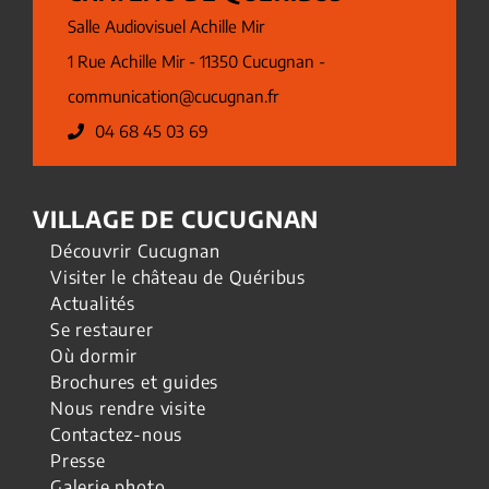
Salle Audiovisuel Achille Mir
1 Rue Achille Mir - 11350 Cucugnan -
communication@cucugnan.fr
04 68 45 03 69
VILLAGE DE CUCUGNAN
Découvrir Cucugnan
Visiter le château de Quéribus
Actualités
Se restaurer
Où dormir
Brochures et guides
Nous rendre visite
Contactez-nous
Presse
Galerie photo