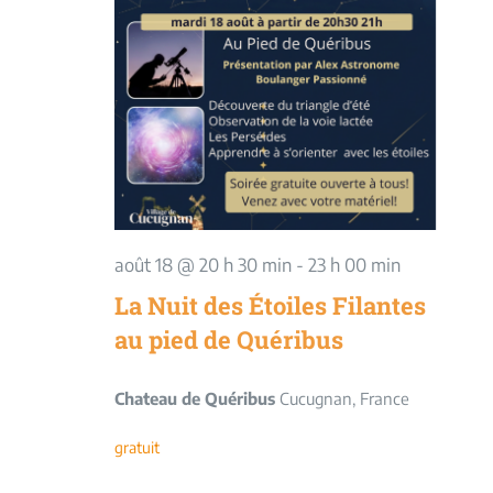
août 18 @ 20 h 30 min
-
23 h 00 min
La Nuit des Étoiles Filantes
au pied de Quéribus
Chateau de Quéribus
Cucugnan, France
gratuit