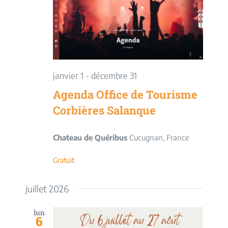
vues
Évèneme
janvier 1
-
décembre 31
Agenda Office de Tourisme
Corbières Salanque
Chateau de Quéribus
Cucugnan, France
Gratuit
juillet 2026
lun
6