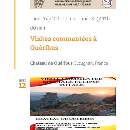
Mis
août 1 @ 10 h 00 min
-
août 31 @ 11 h
en
00 min
avant
Visites commentées à
Quéribus
Chateau de Quéribus
Cucugnan, France
mer
12