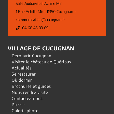
Salle Audiovisuel Achille Mir
1 Rue Achille Mir - 11350 Cucugnan -
communication@cucugnan.fr
04 68 45 03 69
VILLAGE DE CUCUGNAN
Découvrir Cucugnan
Visiter le château de Quéribus
Actualités
Se restaurer
Où dormir
Brochures et guides
Nous rendre visite
Contactez-nous
Presse
Galerie photo