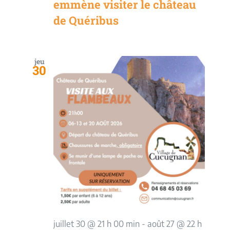
emmène visiter le château
de Quéribus
jeu
30
juillet 30 @ 21 h 00 min
-
août 27 @ 22 h