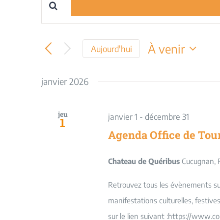
Saisir
Recherche
mot-
et
clé.
À venir
Aujourd'hui
Rechercher
navigation
Sélectionnez
Évènements
une
janvier 2026
par
de
date.
mot-
vues
clé.
jeu
janvier 1
-
décembre 31
1
Évènements
Agenda Office de Tou
Chateau de Quéribus
Cucugnan, 
Retrouvez tous les évènements sur 
manifestations culturelles, festiv
sur le lien suivant :https://www.c