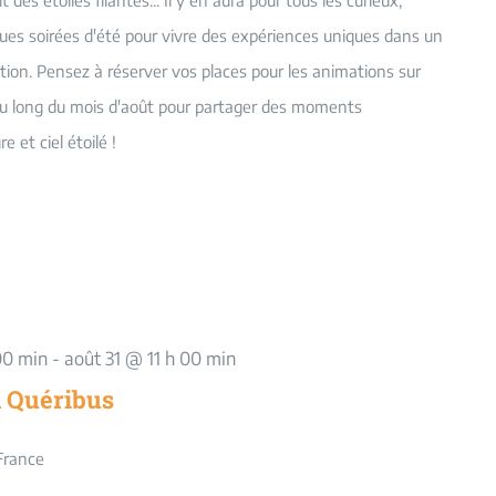
t des étoiles filantes... Il y en aura pour tous les curieux,
ngues soirées d'été pour vivre des expériences uniques dans un
ption. Pensez à réserver vos places pour les animations sur
 long du mois d'août pour partager des moments
e et ciel étoilé !
00 min
-
août 31 @ 11 h 00 min
à Quéribus
France