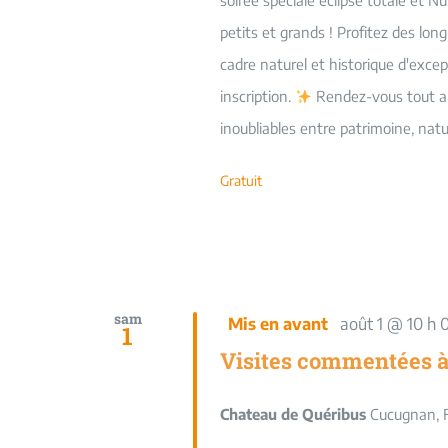
soirée spéciale éclipse totale et Nui
petits et grands ! Profitez des lo
cadre naturel et historique d'exce
inscription.
Rendez-vous tout au
inoubliables entre patrimoine, natur
Gratuit
sam
Mis en avant
août 1 @ 10 h 
1
Visites commentées 
Chateau de Quéribus
Cucugnan, 