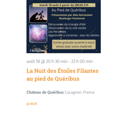
août 18 @ 20 h 30 min
-
23 h 00 min
La Nuit des Étoiles Filantes
au pied de Quéribus
Chateau de Quéribus
Cucugnan, France
gratuit