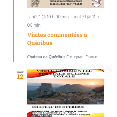
Mis
août 1 @ 10 h 00 min
-
août 31 @ 11 h
en
00 min
avant
Visites commentées à
Quéribus
Chateau de Quéribus
Cucugnan, France
mer
12