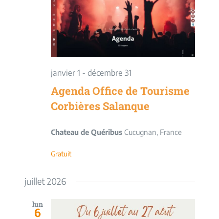
vues
Évèneme
janvier 1
-
décembre 31
Agenda Office de Tourisme
Corbières Salanque
Chateau de Quéribus
Cucugnan, France
Gratuit
juillet 2026
lun
6