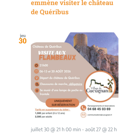
emmène visiter le château
de Quéribus
jeu
30
juillet 30 @ 21 h 00 min
-
août 27 @ 22 h