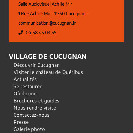
Salle Audiovisuel Achille Mir
1 Rue Achille Mir - 11350 Cucugnan -
communication@cucugnan.fr
04 68 45 03 69
VILLAGE DE CUCUGNAN
Découvrir Cucugnan
Visiter le château de Quéribus
Actualités
Se restaurer
Où dormir
Brochures et guides
Nous rendre visite
Contactez-nous
Presse
Galerie photo