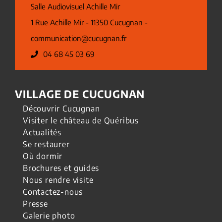
Salle Audiovisuel Achille Mir
1 Rue Achille Mir - 11350 Cucugnan -
communication@cucugnan.fr
04 68 45 03 69
VILLAGE DE CUCUGNAN
Découvrir Cucugnan
Visiter le château de Quéribus
Actualités
Se restaurer
Où dormir
Brochures et guides
Nous rendre visite
Contactez-nous
Presse
Galerie photo