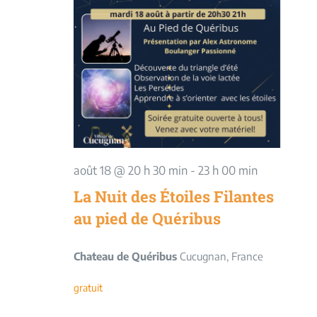
août 18 @ 20 h 30 min
-
23 h 00 min
La Nuit des Étoiles Filantes
au pied de Quéribus
Chateau de Quéribus
Cucugnan, France
gratuit