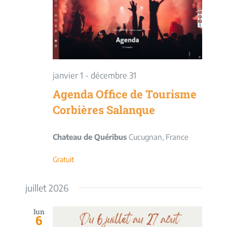
vues
Évèneme
janvier 1
-
décembre 31
Agenda Office de Tourisme
Corbières Salanque
Chateau de Quéribus
Cucugnan, France
Gratuit
juillet 2026
lun
6