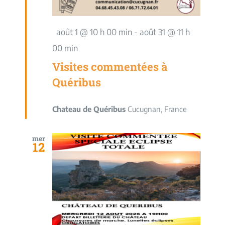
Mis
août 1 @ 10 h 00 min
-
août 31 @ 11 h
en
00 min
avant
Visites commentées à
Quéribus
Chateau de Quéribus
Cucugnan, France
mer
12