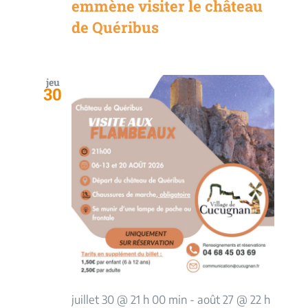
emmène visiter le château
de Quéribus
jeu
30
juillet 30 @ 21 h 00 min
-
août 27 @ 22 h