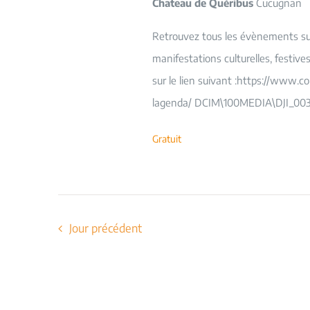
Chateau de Quéribus
Cucugnan
Retrouvez tous les évènements sur 
manifestations culturelles, festiv
sur le lien suivant :https://www.c
lagenda/ DCIM\100MEDIA\DJI_003
Gratuit
Jour précédent