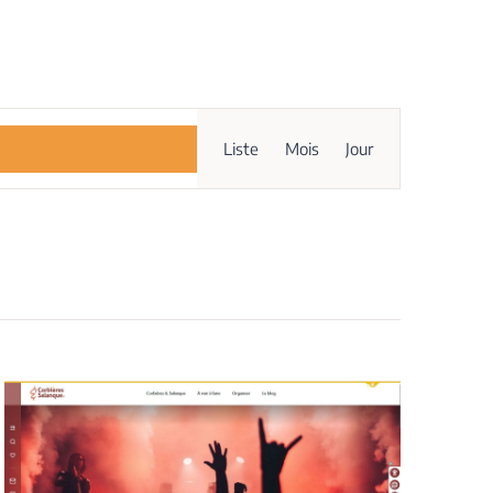
Navigation
Liste
Mois
Jour
de
vues
Évènement