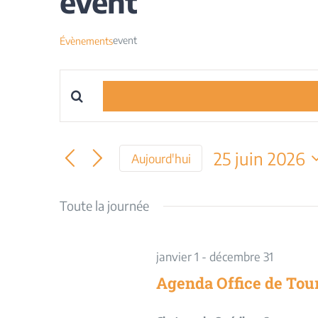
event
event
Évènements
Saisir
Recherche
mot-
et
clé.
25 juin 2026
Aujourd'hui
Rechercher
navigation
Sélectionnez
Évènements
une
Toute la journée
par
de
date.
mot-
vues
clé.
janvier 1
-
décembre 31
Évènements
Agenda Office de Tou