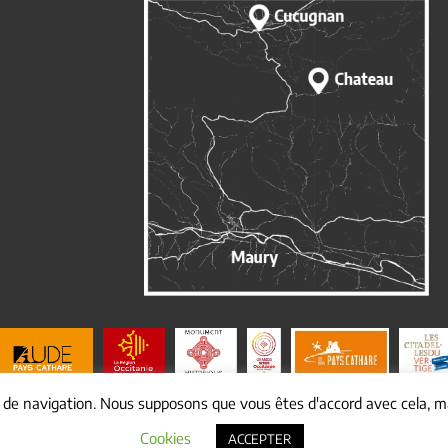
e de navigation. Nous supposons que vous êtes d'accord avec cela, ma
© Copyright
2026 Mairie de cucugnan |
Mentions légales
|
Yakabiz
Cookies
ACCEPTER