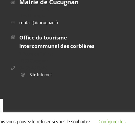
Mairie de Cucugnan
Place du Platane
11350 Cucugnan
contact@cucugnan.fr
Office du tourisme
intercommunal des corbières
2 Route de Duilhac
11350 Cucugnan
04 68 45 69 40
Site Internet
is vous pouvez le refuser si vous le souhaitez.
Configurer les