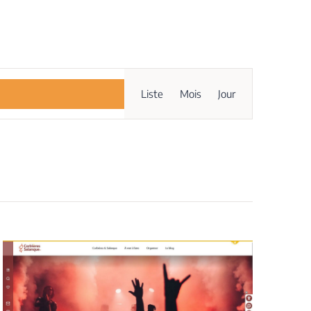
Navigation
Liste
Mois
Jour
de
vues
Évènement