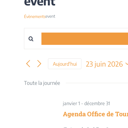
event
event
Évènements
Saisir
Recherche
mot-
et
clé.
23 juin 2026
Aujourd'hui
Rechercher
navigation
Sélectionnez
Évènements
une
Toute la journée
par
de
date.
mot-
vues
clé.
janvier 1
-
décembre 31
Évènements
Agenda Office de Tou