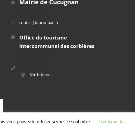
Mairie de Cucugnan
Place du Platane
11350 Cucugnan
contact@cucugnan.fr
Office du tourisme
intercommunal des corbières
2 Route de Duilhac
11350 Cucugnan
04 68 45 69 40
Site Internet
is vous pouvez le refuser si vous le souhaitez.
Configurer les