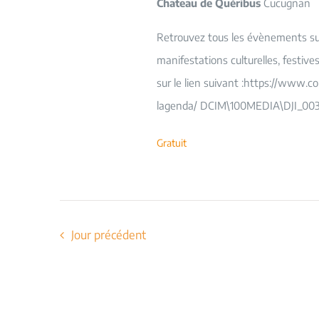
Chateau de Quéribus
Cucugnan
Retrouvez tous les évènements sur 
manifestations culturelles, festiv
sur le lien suivant :https://www.c
lagenda/ DCIM\100MEDIA\DJI_003
Gratuit
Jour précédent