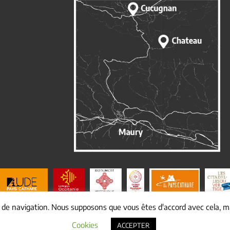
e de navigation. Nous supposons que vous êtes d'accord avec cela, ma
© Copyright
2026 Mairie de cucugnan |
Mentions légales
|
Yakabiz
Cookies
ACCEPTER