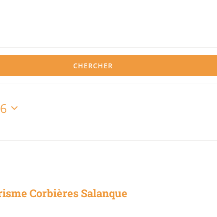
CHERCHER
26
risme Corbières Salanque