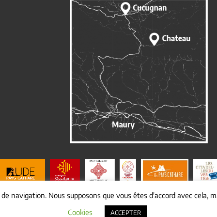
e de navigation. Nous supposons que vous êtes d'accord avec cela, ma
© Copyright
2026 Mairie de cucugnan |
Mentions légales
|
Yakabiz
Cookies
ACCEPTER