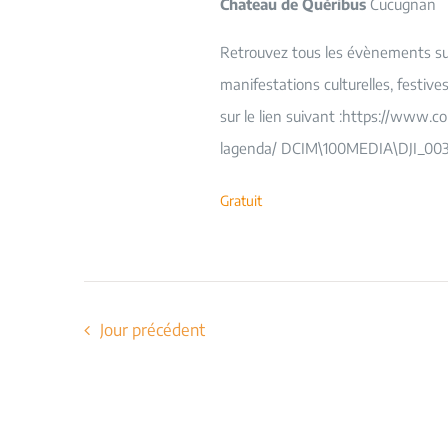
Chateau de Quéribus
Cucugnan
Retrouvez tous les évènements sur 
manifestations culturelles, festiv
sur le lien suivant :https://www.c
lagenda/ DCIM\100MEDIA\DJI_003
Gratuit
Jour précédent