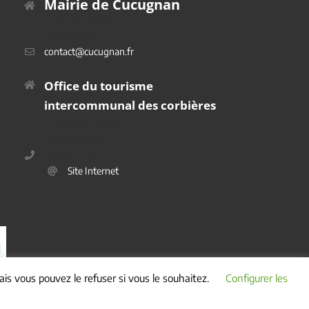
Mairie de Cucugnan
Place du Platane
11350 Cucugnan
contact@cucugnan.fr
Office du tourisme
intercommunal des corbières
2 Route de Duilhac
11350 Cucugnan
04 68 45 69 40
Site Internet
is vous pouvez le refuser si vous le souhaitez.
Configurer les