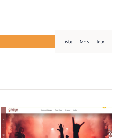
Navigation
Liste
Mois
Jour
de
vues
Évènement