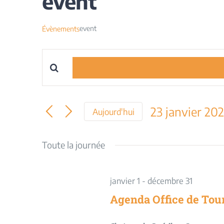
event
event
Évènements
Saisir
Recherche
mot-
et
clé.
23 janvier 20
Aujourd'hui
Rechercher
navigation
Sélectionnez
Évènements
une
Toute la journée
par
de
date.
mot-
vues
clé.
janvier 1
-
décembre 31
Évènements
Agenda Office de Tou