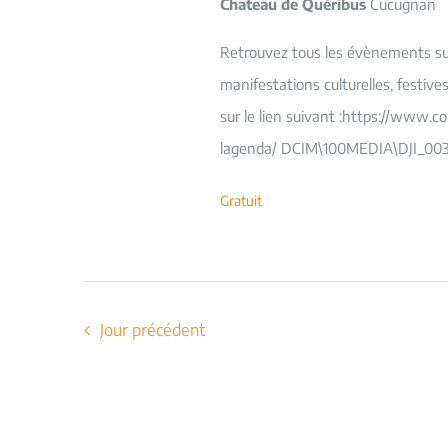
Chateau de Quéribus
Cucugnan
Retrouvez tous les évènements sur 
manifestations culturelles, festiv
sur le lien suivant :https://www.c
lagenda/ DCIM\100MEDIA\DJI_003
Gratuit
Jour précédent