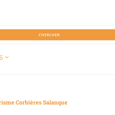
CHERCHER
26
risme Corbières Salanque