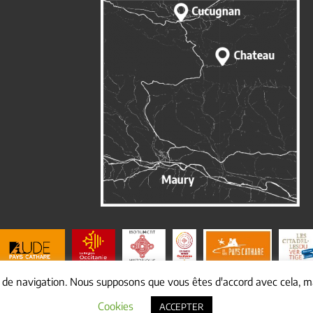
e de navigation. Nous supposons que vous êtes d'accord avec cela, ma
© Copyright
2026 Mairie de cucugnan |
Mentions légales
|
Yakabiz
Cookies
ACCEPTER