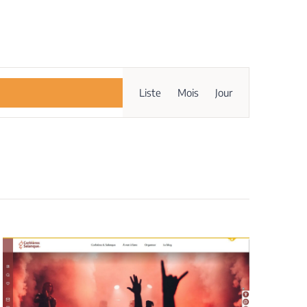
Navigation
Liste
Mois
Jour
de
vues
Évènement