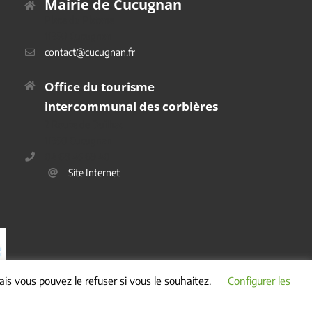
Mairie de Cucugnan
Place du Platane
11350 Cucugnan
contact@cucugnan.fr
Office du tourisme
intercommunal des corbières
2 Route de Duilhac
11350 Cucugnan
04 68 45 69 40
Site Internet
is vous pouvez le refuser si vous le souhaitez.
Configurer les