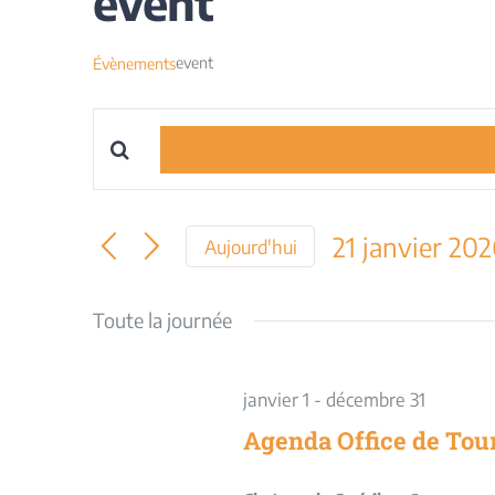
event
event
Évènements
Saisir
Recherche
mot-
et
clé.
21 janvier 20
Aujourd'hui
Rechercher
navigation
Sélectionnez
Évènements
une
Toute la journée
par
de
date.
mot-
vues
clé.
janvier 1
-
décembre 31
Évènements
Agenda Office de Tou