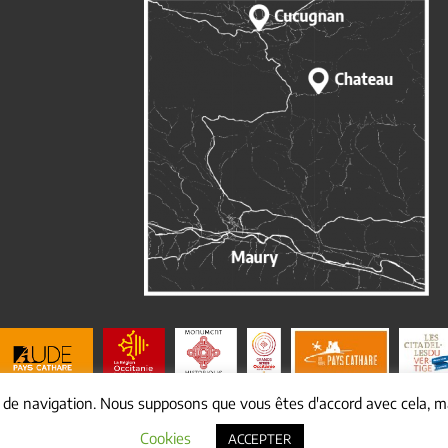
e de navigation. Nous supposons que vous êtes d'accord avec cela, ma
© Copyright
2026 Mairie de cucugnan |
Mentions légales
|
Yakabiz
Cookies
ACCEPTER