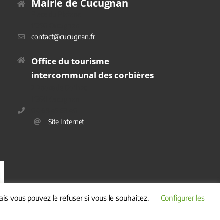
Mairie de Cucugnan
Place du Platane
11350 Cucugnan
contact@cucugnan.fr
Office du tourisme
intercommunal des corbières
2 Route de Duilhac
11350 Cucugnan
04 68 45 69 40
Site Internet
is vous pouvez le refuser si vous le souhaitez.
Configurer les