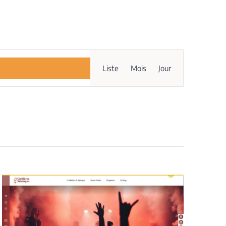
Navigation
Liste
Mois
Jour
de
vues
Évènement