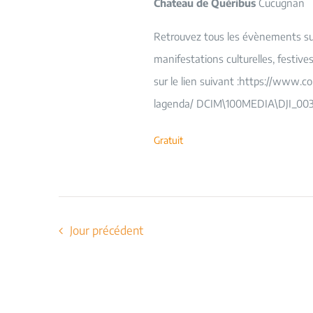
Chateau de Quéribus
Cucugnan
Retrouvez tous les évènements sur 
manifestations culturelles, festiv
sur le lien suivant :https://www.c
lagenda/ DCIM\100MEDIA\DJI_003
Gratuit
Jour précédent