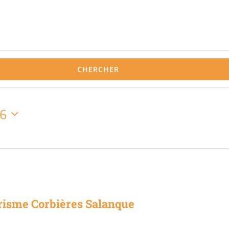
CHERCHER
26
risme Corbières Salanque