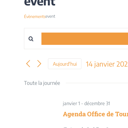
event
event
Évènements
Saisir
Recherche
mot-
et
clé.
14 janvier 20
Aujourd'hui
Rechercher
navigation
Sélectionnez
Évènements
une
Toute la journée
par
de
date.
mot-
vues
clé.
janvier 1
-
décembre 31
Évènements
Agenda Office de Tou