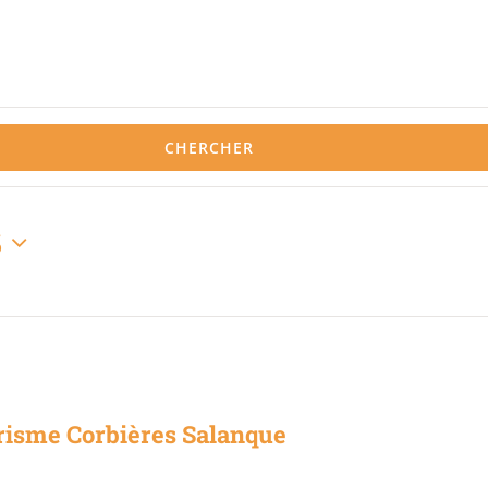
CHERCHER
6
risme Corbières Salanque