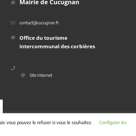
Mairie de Cucugnan
Place du Platane
11350 Cucugnan
contact@cucugnan.fr
Office du tourisme
intercommunal des corbières
2 Route de Duilhac
11350 Cucugnan
04 68 45 69 40
Site Internet
is vous pouvez le refuser si vous le souhaitez.
Configurer les