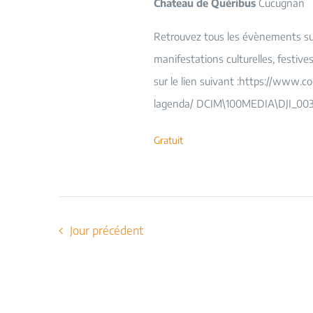
Chateau de Quéribus
Cucugnan
Retrouvez tous les évènements sur 
manifestations culturelles, festiv
sur le lien suivant :https://www.c
lagenda/ DCIM\100MEDIA\DJI_003
Gratuit
Jour précédent