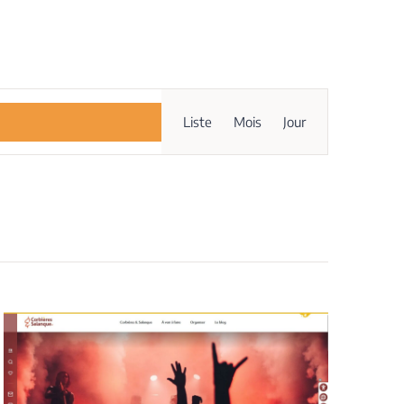
Navigation
Liste
Mois
Jour
de
vues
Évènement