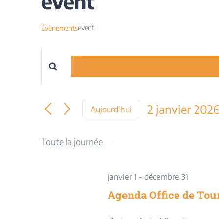
event
event
Évènements
Saisir
Recherche
mot-
et
clé.
2 janvier 202
Aujourd'hui
Rechercher
navigation
Sélectionnez
Évènements
une
Toute la journée
par
de
date.
mot-
vues
clé.
janvier 1
-
décembre 31
Évènements
Agenda Office de Tou