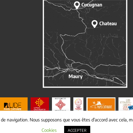
e de navigation. Nous supposons que vous êtes d'accord avec cela, ma
© Copyright
2026 Mairie de cucugnan |
Mentions légales
|
Yakabiz
Cookies
ACCEPTER