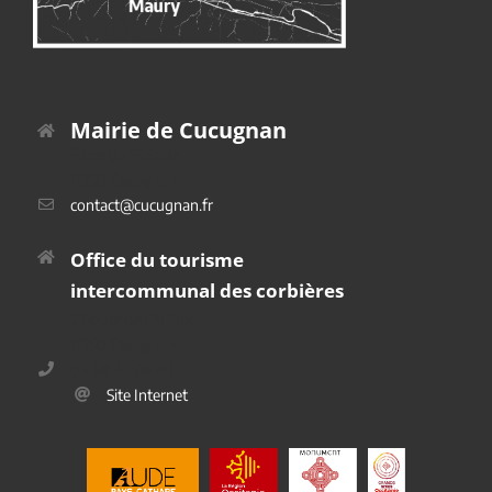
Mairie de Cucugnan
Place du Platane
11350 Cucugnan
contact@cucugnan.fr
Office du tourisme
intercommunal des corbières
2 Route de Duilhac
11350 Cucugnan
04 68 45 69 40
Site Internet