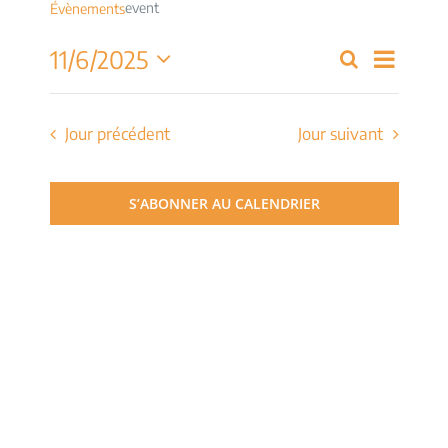
event
Évènements
Navig
11/6/2025
Recherche
Recherch
Jour
de
Sélectionnez
et
une
vues
date.
Jour précédent
Jour suivant
navigati
Évèn
de
S’ABONNER AU CALENDRIER
vues
Évèneme