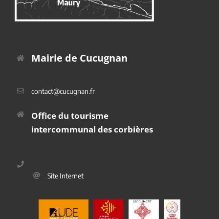
Mairie de Cucugnan
Place du Platane
11350 Cucugnan
contact@cucugnan.fr
Office du tourisme
intercommunal des corbières
2 Route de Duilhac
11350 Cucugnan
04 68 45 69 40
Site Internet