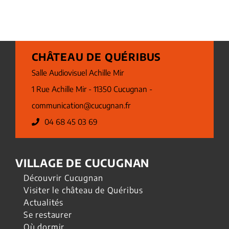
CHÂTEAU DE QUÉRIBUS
Salle Audiovisuel Achille Mir
1 Rue Achille Mir - 11350 Cucugnan -
communication@cucugnan.fr
04 68 45 03 69
VILLAGE DE CUCUGNAN
Découvrir Cucugnan
Visiter le château de Quéribus
Actualités
Se restaurer
Où dormir