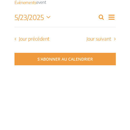
event
Évènements
Navig
5/23/2025
Recherche
Recherch
Jour
de
Sélectionnez
et
une
vues
date.
Jour précédent
Jour suivant
navigati
Évèn
de
S’ABONNER AU CALENDRIER
vues
Évèneme