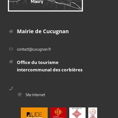
Mairie de Cucugnan
Place du Platane
11350 Cucugnan
contact@cucugnan.fr
Office du tourisme
intercommunal des corbières
2 Route de Duilhac
11350 Cucugnan
04 68 45 69 40
Site Internet