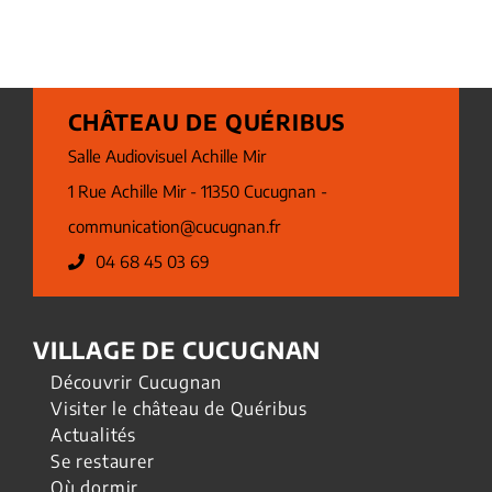
CHÂTEAU DE QUÉRIBUS
Salle Audiovisuel Achille Mir
1 Rue Achille Mir - 11350 Cucugnan -
communication@cucugnan.fr
04 68 45 03 69
VILLAGE DE CUCUGNAN
Découvrir Cucugnan
Visiter le château de Quéribus
Actualités
Se restaurer
Où dormir