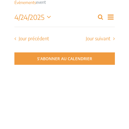
event
Évènements
Navig
4/24/2025
Recherche
Recherch
Jour
de
Sélectionnez
et
une
vues
date.
Jour précédent
Jour suivant
navigati
Évèn
de
S’ABONNER AU CALENDRIER
vues
Évèneme