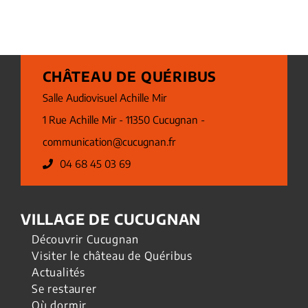
CHÂTEAU DE QUÉRIBUS
Salle Audiovisuel Achille Mir
1 Rue Achille Mir - 11350 Cucugnan -
communication@cucugnan.fr
04 68 45 03 69
VILLAGE DE CUCUGNAN
Découvrir Cucugnan
Visiter le château de Quéribus
Actualités
Se restaurer
Où dormir