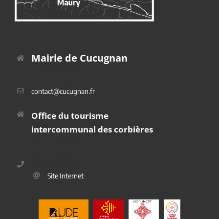
Mairie de Cucugnan
Place du Platane
11350 Cucugnan
contact@cucugnan.fr
Office du tourisme
intercommunal des corbières
2 Route de Duilhac
11350 Cucugnan
04 68 45 69 40
Site Internet