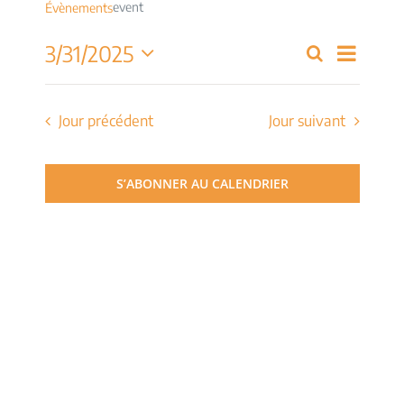
event
Évènements
Navig
3/31/2025
Recherche
Recherch
Jour
de
Sélectionnez
et
une
vues
date.
Jour précédent
Jour suivant
navigati
Évèn
de
S’ABONNER AU CALENDRIER
vues
Évèneme