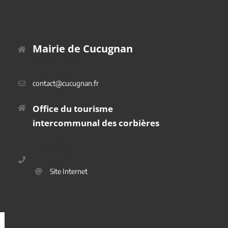
Mairie de Cucugnan
Place du Platane
11350 Cucugnan
contact@cucugnan.fr
Office du tourisme
intercommunal des corbières
2 Route de Duilhac
11350 Cucugnan
04 68 45 69 40
Site Internet