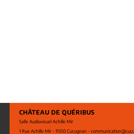
CHÂTEAU DE QUÉRIBUS
Salle Audiovisuel Achille Mir
1 Rue Achille Mir - 11350 Cucugnan -
communication@cucu