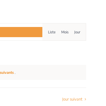
Navigation
Liste
Mois
Jour
de
vues
Évènement
suivants
.
Jour suivant