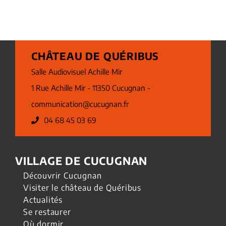
CHÂTEAU DE QUÉRIBUS
Salle Audiovisuel Achille Mir
1 Rue Achille Mir - 11350 Cucugnan -
communication@cucugnan.fr
04 68 45 03 69
VILLAGE DE CUCUGNAN
Découvrir Cucugnan
Visiter le château de Quéribus
Actualités
Se restaurer
Où dormir