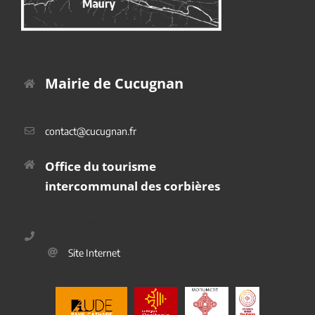
Mairie de Cucugnan
Place du Platane
11350 Cucugnan
contact@cucugnan.fr
Office du tourisme
intercommunal des corbières
2 Route de Duilhac
11350 Cucugnan
04 68 45 69 40
Site Internet