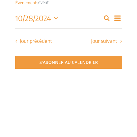
event
Évènements
Navig
10/28/2024
Recherche
Recherch
Jour
de
Sélectionnez
et
une
vues
date.
Jour précédent
Jour suivant
navigati
Évèn
de
S’ABONNER AU CALENDRIER
vues
Évèneme