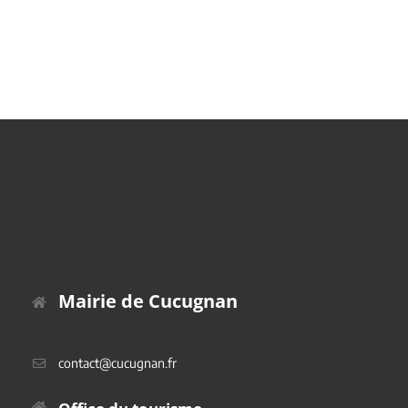
Mairie de Cucugnan
Place du Platane
11350 Cucugnan
contact@cucugnan.fr