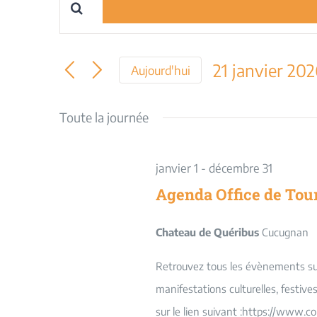
Saisir
Recherche
mot-
et
clé.
21 janvier 20
Aujourd'hui
Rechercher
navigation
Sélectionnez
Évènements
une
Toute la journée
par
de
date.
mot-
vues
clé.
janvier 1
-
décembre 31
Évènements
Agenda Office de Tou
Chateau de Quéribus
Cucugnan
Retrouvez tous les évènements sur 
manifestations culturelles, festiv
sur le lien suivant :https://www.c