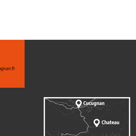
gnan.fr