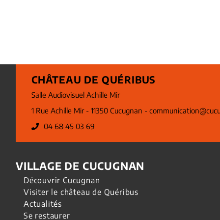
CHÂTEAU DE QUÉRIBUS
Salle Audiovisuel Achille Mir
1 Rue Achille Mir - 11350 Cucugnan -
communication@cucu
04 68 45 03 69
VILLAGE DE CUCUGNAN
Découvrir Cucugnan
Visiter le château de Quéribus
Actualités
Se restaurer