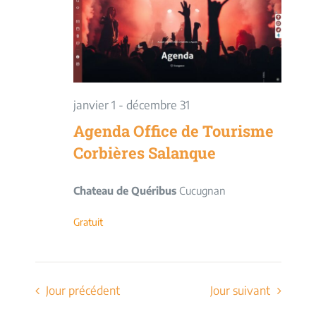
vues
Évèneme
janvier 1
-
décembre 31
Agenda Office de Tourisme
Corbières Salanque
Chateau de Quéribus
Cucugnan
Gratuit
Jour précédent
Jour suivant