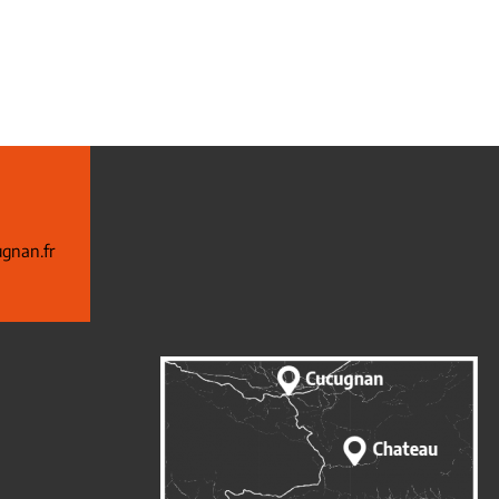
gnan.fr