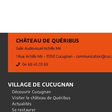
CHÂTEAU DE QUÉRIBUS
Salle Audiovisuel Achille Mir
1 Rue Achille Mir - 11350 Cucugnan -
communication@cucu
04 68 45 03 69
VILLAGE DE CUCUGNAN
Découvrir Cucugnan
Visiter le château de Quéribus
Actualités
Se restaurer