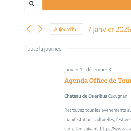
Saisir
Recherche
mot-
et
clé.
7 janvier 202
Aujourd'hui
Rechercher
navigation
Sélectionnez
Évènements
une
Toute la journée
par
de
date.
mot-
vues
clé.
janvier 1
-
décembre 31
Évènements
Agenda Office de Tou
Chateau de Quéribus
Cucugnan
Retrouvez tous les évènements sur 
manifestations culturelles, festiv
sur le lien suivant :https://www.c