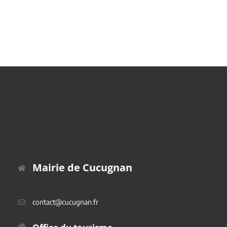
Mairie de Cucugnan
Place du Platane
11350 Cucugnan
contact@cucugnan.fr