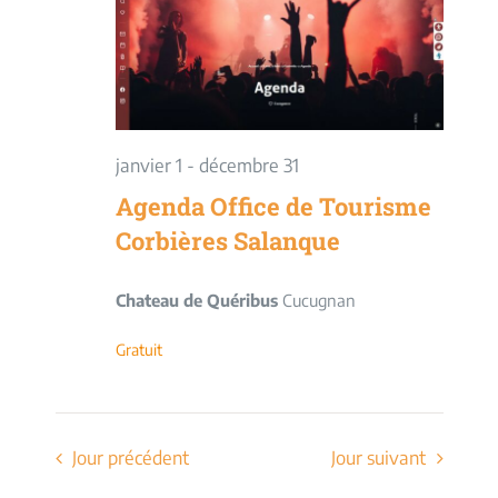
vues
Évèneme
janvier 1
-
décembre 31
Agenda Office de Tourisme
Corbières Salanque
Chateau de Quéribus
Cucugnan
Gratuit
Jour précédent
Jour suivant