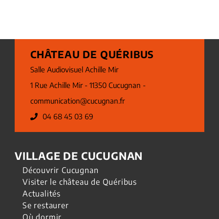
CHÂTEAU DE QUÉRIBUS
Salle Audiovisuel Achille Mir
1 Rue Achille Mir - 11350 Cucugnan -
communication@cucugnan.fr
04 68 45 03 69
VILLAGE DE CUCUGNAN
Découvrir Cucugnan
Visiter le château de Quéribus
Actualités
Se restaurer
Où dormir