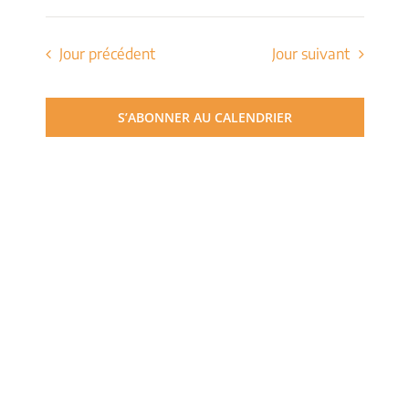
de
Sélectionnez
et
une
vues
date.
Jour précédent
Jour suivant
navigati
Évèn
de
S’ABONNER AU CALENDRIER
vues
Évèneme