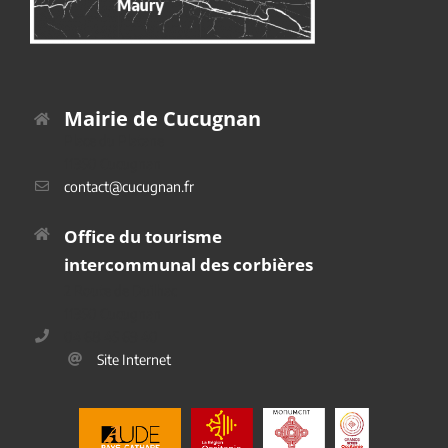
Mairie de Cucugnan
Place du Platane
11350 Cucugnan
contact@cucugnan.fr
Office du tourisme
intercommunal des corbières
2 Route de Duilhac
11350 Cucugnan
04 68 45 69 40
Site Internet