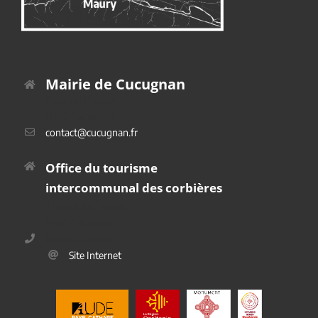
Mairie de Cucugnan
Place du Platane
11350 Cucugnan
contact@cucugnan.fr
Office du tourisme
intercommunal des corbières
2 Route de Duilhac
11350 Cucugnan
04 68 45 69 40
Site Internet