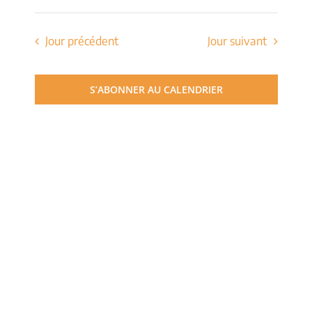
de
Sélectionnez
et
une
vues
date.
Jour précédent
Jour suivant
navigati
Évèn
de
S’ABONNER AU CALENDRIER
vues
Évèneme