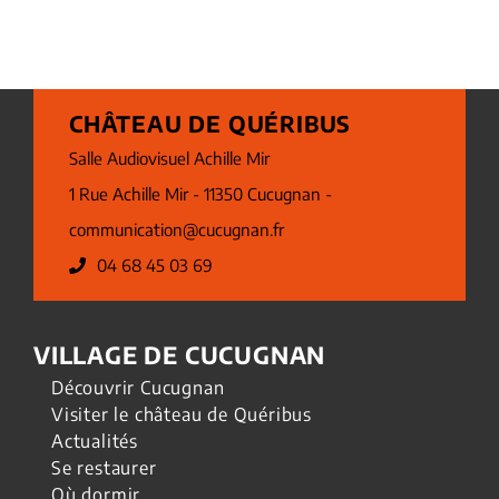
CHÂTEAU DE QUÉRIBUS
Salle Audiovisuel Achille Mir
1 Rue Achille Mir - 11350 Cucugnan -
communication@cucugnan.fr
04 68 45 03 69
VILLAGE DE CUCUGNAN
Découvrir Cucugnan
Visiter le château de Quéribus
Actualités
Se restaurer
Où dormir