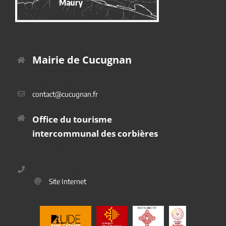
Mairie de Cucugnan
Place du Platane
11350 Cucugnan
contact@cucugnan.fr
Office du tourisme
intercommunal des corbières
2 Route de Duilhac
11350 Cucugnan
04 68 45 69 40
Site Internet