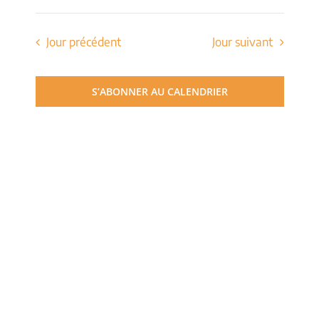
de
Sélectionnez
et
une
vues
date.
Jour précédent
Jour suivant
navigati
Évèn
de
S’ABONNER AU CALENDRIER
vues
Évèneme