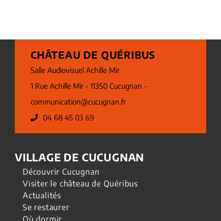
CHÂTEAU DE QUÉRIBUS
Salle Audiovisuel Achille Mir
1 Rue Achille Mir - 11350 Cucugnan -
communication@cucugnan.fr
04 68 45 03 69
VILLAGE DE CUCUGNAN
Découvrir Cucugnan
Visiter le château de Quéribus
Actualités
Se restaurer
Où dormir