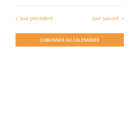
de
Sélectionnez
et
une
vues
date.
Jour précédent
Jour suivant
navigati
Évèn
de
S’ABONNER AU CALENDRIER
vues
Évèneme