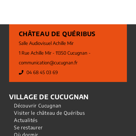
CHÂTEAU DE QUÉRIBUS
Salle Audiovisuel Achille Mir
1 Rue Achille Mir - 11350 Cucugnan -
communication@cucugnan.fr
04 68 45 03 69
VILLAGE DE CUCUGNAN
Découvrir Cucugnan
Visiter le château de Quéribus
Actualités
Se restaurer
Où dormir