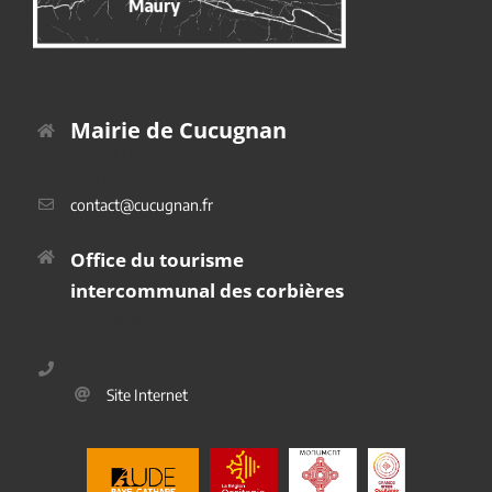
Mairie de Cucugnan
Place du Platane
11350 Cucugnan
contact@cucugnan.fr
Office du tourisme
intercommunal des corbières
2 Route de Duilhac
11350 Cucugnan
04 68 45 69 40
Site Internet