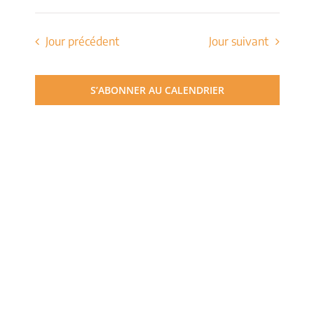
de
Sélectionnez
et
une
vues
date.
Jour précédent
Jour suivant
navigati
Évèn
de
S’ABONNER AU CALENDRIER
vues
Évèneme