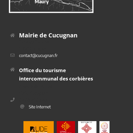
Mairie de Cucugnan
Place du Platane
11350 Cucugnan
contact@cucugnan.fr
Office du tourisme
intercommunal des corbières
2 Route de Duilhac
11350 Cucugnan
04 68 45 69 40
Site Internet