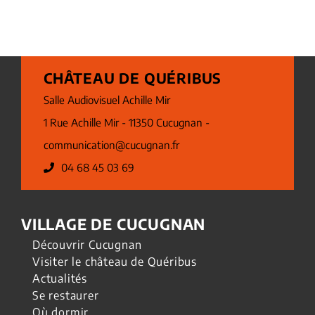
CHÂTEAU DE QUÉRIBUS
Salle Audiovisuel Achille Mir
1 Rue Achille Mir - 11350 Cucugnan -
communication@cucugnan.fr
04 68 45 03 69
VILLAGE DE CUCUGNAN
Découvrir Cucugnan
Visiter le château de Quéribus
Actualités
Se restaurer
Où dormir