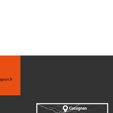
gnan.fr