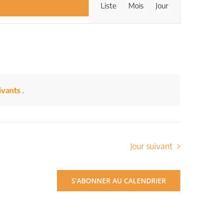
Liste
Mois
Jour
de
vues
Évènement
ivants
.
Jour suivant
S’ABONNER AU CALENDRIER