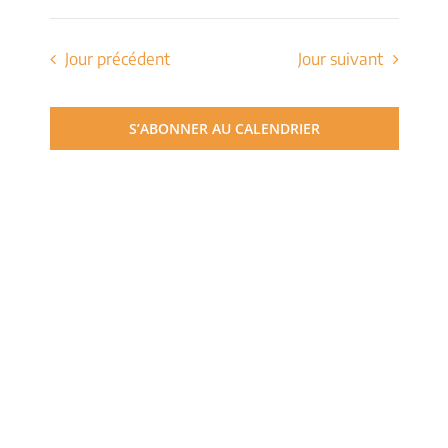
de
Sélectionnez
et
une
vues
date.
Jour précédent
Jour suivant
navigati
Évèn
de
S’ABONNER AU CALENDRIER
vues
Évèneme