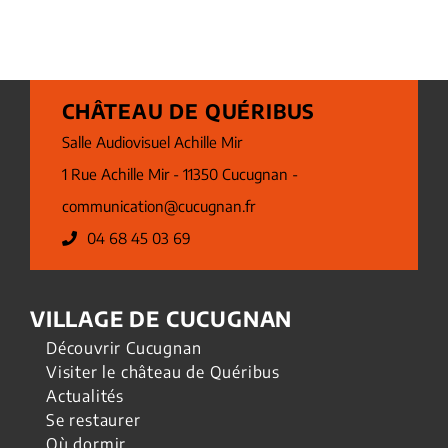
CHÂTEAU DE QUÉRIBUS
Salle Audiovisuel Achille Mir
1 Rue Achille Mir - 11350 Cucugnan -
communication@cucugnan.fr
04 68 45 03 69
VILLAGE DE CUCUGNAN
Découvrir Cucugnan
Visiter le château de Quéribus
Actualités
Se restaurer
Où dormir