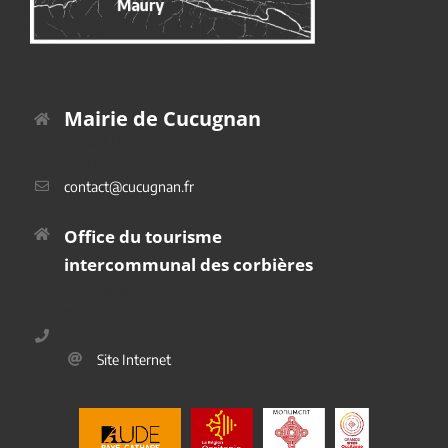
Mairie de Cucugnan
Place du Platane
11350 Cucugnan
contact@cucugnan.fr
Office du tourisme
intercommunal des corbières
2 Route de Duilhac
11350 Cucugnan
04 68 45 69 40
Site Internet