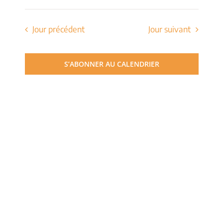
de
Sélectionnez
et
une
vues
date.
Jour précédent
Jour suivant
navigati
Évèn
de
S’ABONNER AU CALENDRIER
vues
Évèneme