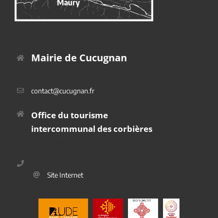
Mairie de Cucugnan
Place du Platane
11350 Cucugnan
contact@cucugnan.fr
Office du tourisme
intercommunal des corbières
2 Route de Duilhac
11350 Cucugnan
04 68 45 69 40
Site Internet