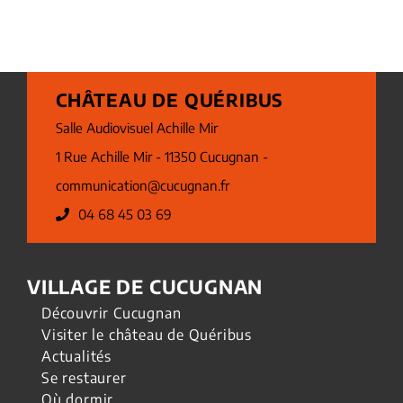
CHÂTEAU DE QUÉRIBUS
Salle Audiovisuel Achille Mir
1 Rue Achille Mir - 11350 Cucugnan -
communication@cucugnan.fr
04 68 45 03 69
VILLAGE DE CUCUGNAN
Découvrir Cucugnan
Visiter le château de Quéribus
Actualités
Se restaurer
Où dormir