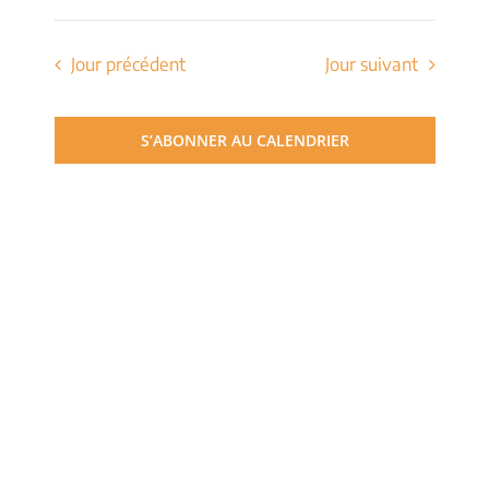
de
Sélectionnez
et
une
vues
date.
Jour précédent
Jour suivant
navigati
Évèn
de
S’ABONNER AU CALENDRIER
vues
Évèneme