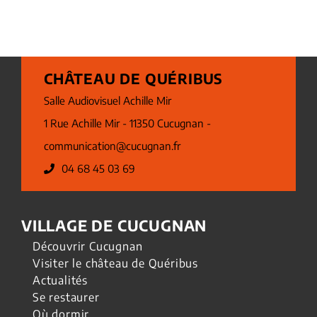
CHÂTEAU DE QUÉRIBUS
Salle Audiovisuel Achille Mir
1 Rue Achille Mir - 11350 Cucugnan -
communication@cucugnan.fr
04 68 45 03 69
VILLAGE DE CUCUGNAN
Découvrir Cucugnan
Visiter le château de Quéribus
Actualités
Se restaurer
Où dormir