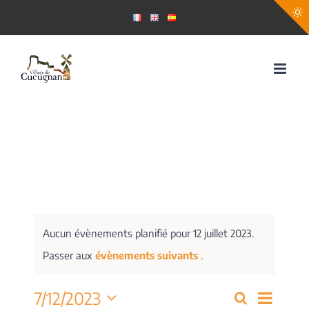
Passer
au
contenu
Aucun évènements planifié pour 12 juillet 2023.
Passer aux
évènements suivants
.
Navig
7/12/2023
Recherche
Recherch
Jour