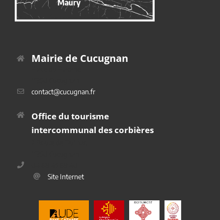
Mairie de Cucugnan
Place du Platane
11350 Cucugnan
contact@cucugnan.fr
Office du tourisme
intercommunal des corbières
2 Route de Duilhac
11350 Cucugnan
04 68 45 69 40
Site Internet