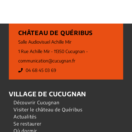
CHÂTEAU DE QUÉRIBUS
Salle Audiovisuel Achille Mir
1 Rue Achille Mir - 11350 Cucugnan -
communication@cucugnan.fr
04 68 45 03 69
VILLAGE DE CUCUGNAN
Découvrir Cucugnan
Visiter le château de Quéribus
Actualités
Se restaurer
Où dormir