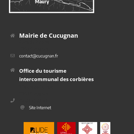
Mairie de Cucugnan
Place du Platane
11350 Cucugnan
contact@cucugnan.fr
Office du tourisme
intercommunal des corbières
2 Route de Duilhac
11350 Cucugnan
04 68 45 69 40
Site Internet