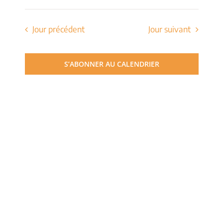
de
Sélectionnez
et
une
vues
date.
Jour précédent
Jour suivant
navigati
Évèn
de
S’ABONNER AU CALENDRIER
vues
Évèneme