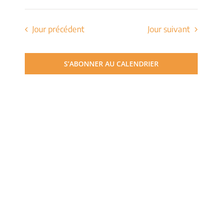
de
Sélectionnez
et
une
vues
date.
Jour précédent
Jour suivant
navigati
Évèn
de
S’ABONNER AU CALENDRIER
vues
Évèneme