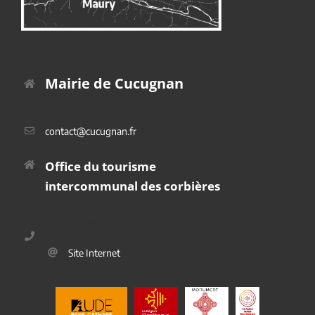
Mairie de Cucugnan
Place du Platane
11350 Cucugnan
contact@cucugnan.fr
Office du tourisme
intercommunal des corbières
2 Route de Duilhac
11350 Cucugnan
04 68 45 69 40
Site Internet