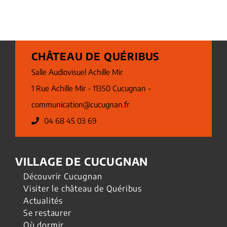
CHÂTEAU DE QUÉRIBUS
Salle Audiovisuel Achille Mir
1 Rue Achille Mir - 11350 Cucugnan -
communication@cucugnan.fr
04 68 45 03 69
VILLAGE DE CUCUGNAN
Découvrir Cucugnan
Visiter le château de Quéribus
Actualités
Se restaurer
Où dormir