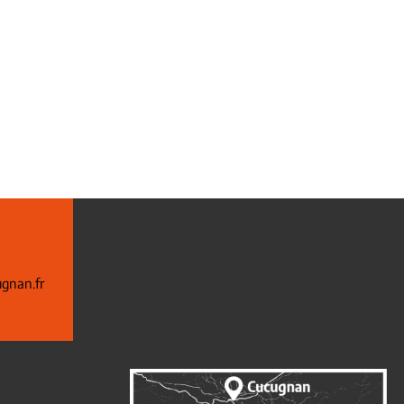
gnan.fr