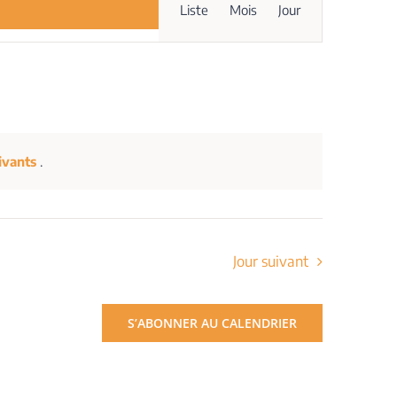
Liste
Mois
Jour
de
vues
Évènement
ivants
.
Jour suivant
S’ABONNER AU CALENDRIER