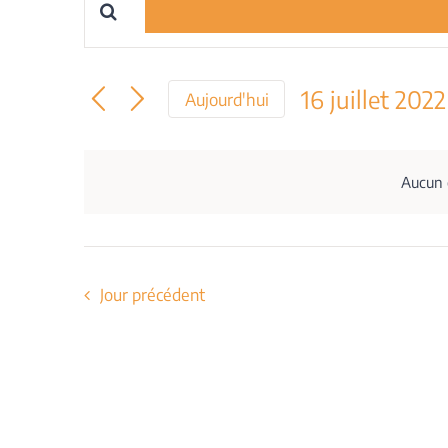
Saisir
Recherche
mot-
et
clé.
16 juillet 2022
Aujourd'hui
Rechercher
navigation
Sélectionnez
Évènements
une
par
de
date.
Aucun é
mot-
vues
clé.
Évènements
Jour précédent