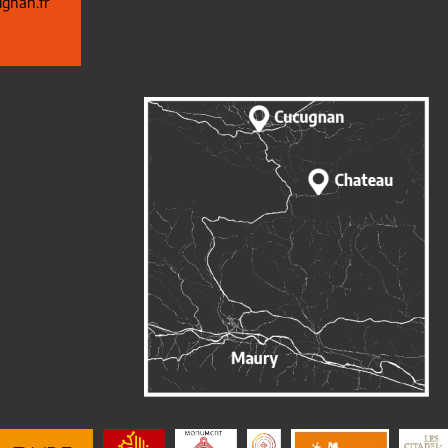
gnan.fr