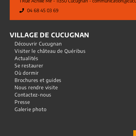
1 Rue Achille Mir - 11350 Cucugnan -
communication@cucu
04 68 45 03 69
VILLAGE DE CUCUGNAN
Découvrir Cucugnan
Visiter le château de Quéribus
Actualités
Se restaurer
Où dormir
Brochures et guides
Nous rendre visite
Contactez-nous
Presse
Galerie photo