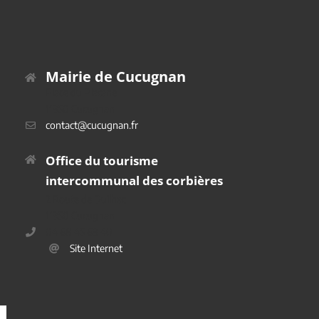
Mairie de Cucugnan
Place du Platane
11350 Cucugnan
contact@cucugnan.fr
Office du tourisme
intercommunal des corbières
2 Route de Duilhac
11350 Cucugnan
04 68 45 69 40
Site Internet