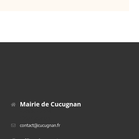
Mairie de Cucugnan
Place du Platane
11350 Cucugnan
contact@cucugnan.fr