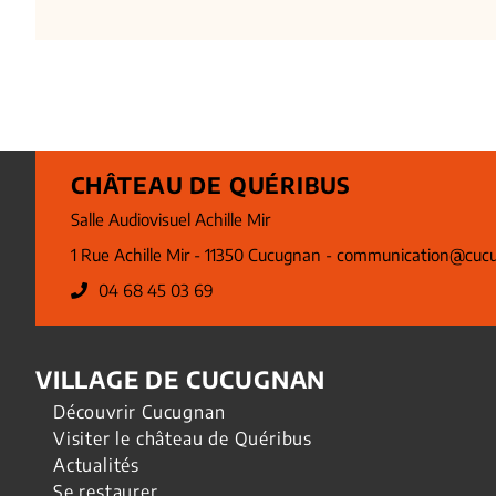
CHÂTEAU DE QUÉRIBUS
Salle Audiovisuel Achille Mir
1 Rue Achille Mir - 11350 Cucugnan -
communication@cucu
04 68 45 03 69
VILLAGE DE CUCUGNAN
Découvrir Cucugnan
Visiter le château de Quéribus
Actualités
Se restaurer