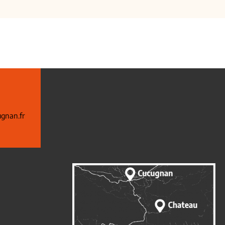
gnan.fr