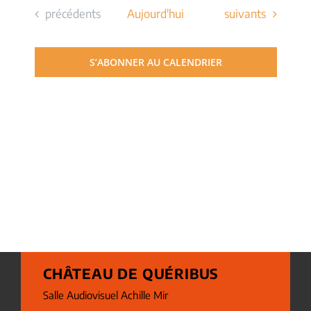
Évènements
Évènements
précédents
Aujourd'hui
suivants
S’ABONNER AU CALENDRIER
CHÂTEAU DE QUÉRIBUS
Salle Audiovisuel Achille Mir