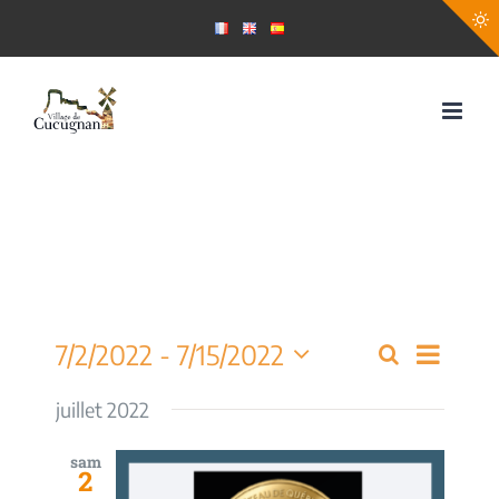
Passer
au
contenu
Navig
7/2/2022
 - 
7/15/2022
Recherche
Recherch
Liste
de
Sélectionnez
et
une
juillet 2022
vues
date.
navigati
Évèn
sam
2
de