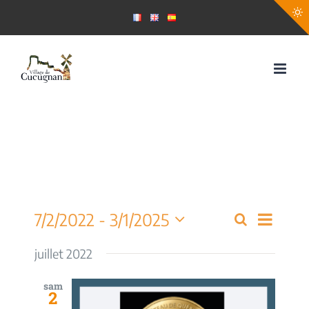
Passer
au
contenu
Navig
7/2/2022
 - 
3/1/2025
Recherche
Recherch
Liste
de
Sélectionnez
et
une
juillet 2022
vues
date.
navigati
Évèn
sam
2
de