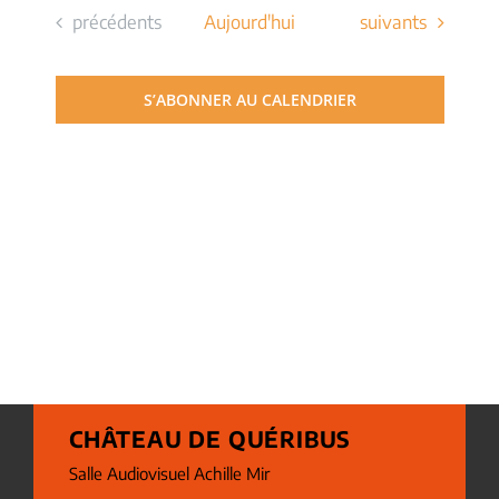
Évènements
Évènements
précédents
Aujourd'hui
suivants
S’ABONNER AU CALENDRIER
CHÂTEAU DE QUÉRIBUS
Salle Audiovisuel Achille Mir