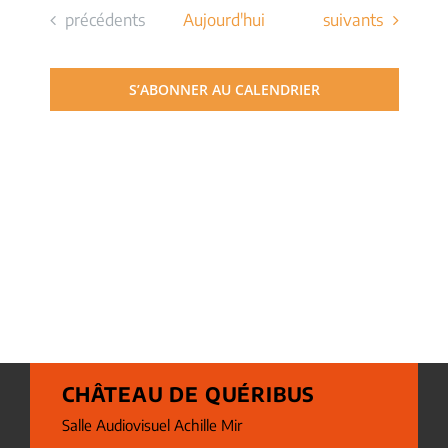
Évènements
Évènements
précédents
Aujourd'hui
suivants
S’ABONNER AU CALENDRIER
CHÂTEAU DE QUÉRIBUS
Salle Audiovisuel Achille Mir