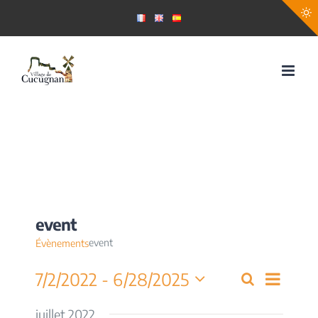
Passer
au
contenu
event
event
Évènements
Navig
7/2/2022
 - 
6/28/2025
Recherche
Recherch
Liste
de
Sélectionnez
et
une
juillet 2022