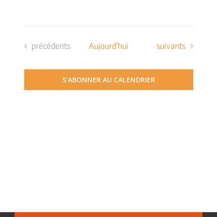
Évènements
Évènements
précédents
Aujourd'hui
suivants
S’ABONNER AU CALENDRIER