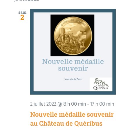
vues
date.
navigati
Évèn
sam
2
de
vues
Évèneme
2 juillet 2022 @ 8 h 00 min
-
17 h 00 min
Nouvelle médaille souvenir
au Château de Quéribus