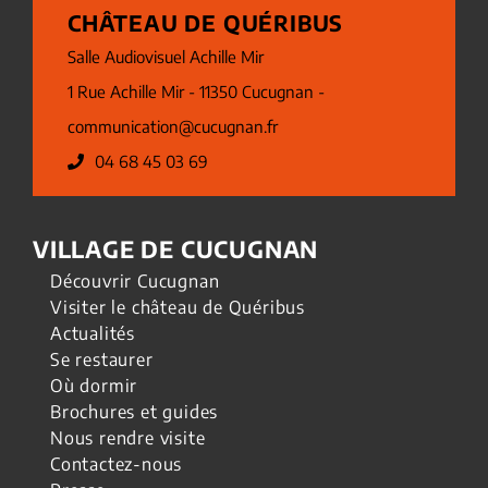
CHÂTEAU DE QUÉRIBUS
Salle Audiovisuel Achille Mir
1 Rue Achille Mir - 11350 Cucugnan -
communication@cucugnan.fr
04 68 45 03 69
VILLAGE DE CUCUGNAN
Découvrir Cucugnan
Visiter le château de Quéribus
Actualités
Se restaurer
Où dormir
Brochures et guides
Nous rendre visite
Contactez-nous