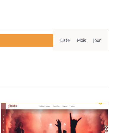
Navigation
Liste
Mois
Jour
de
vues
Évènement