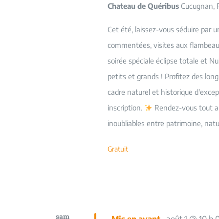
Chateau de Quéribus
Cucugnan, 
Cet été, laissez-vous séduire par 
commentées, visites aux flambeaux
soirée spéciale éclipse totale et Nui
petits et grands ! Profitez des lo
cadre naturel et historique d'exce
inscription.
Rendez-vous tout au
inoubliables entre patrimoine, natur
Gratuit
sam
Mis en avant
août 1 @ 10 h 