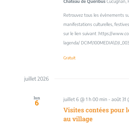
Chateau de Quéribus
Cucugnan, 
Retrouvez tous les évènements sur 
manifestations culturelles, festiv
sur le lien suivant :https://www.c
lagenda/ DCIM\100MEDIA\DJI_003
Gratuit
juillet 2026
lun
juillet 6 @ 1 h 00 min
-
août 31 
6
Visites contées pour l
au village