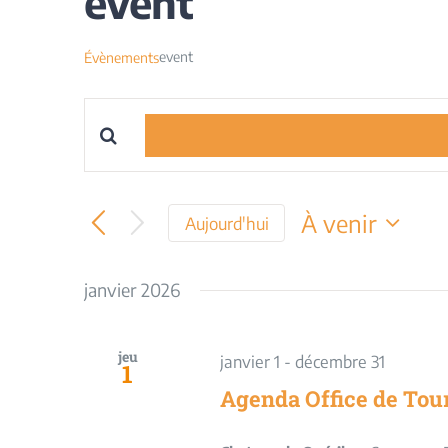
event
event
Évènements
Saisir
Recherche
mot-
et
clé.
À venir
Aujourd'hui
Rechercher
navigation
Sélectionnez
Évènements
une
janvier 2026
par
de
date.
mot-
vues
clé.
jeu
janvier 1
-
décembre 31
1
Évènements
Agenda Office de Tou