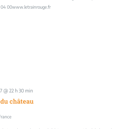
 04 00www.letrainrouge.fr
27 @ 22 h 30 min
 du château
France